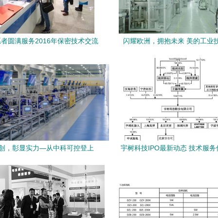
者圆满服务2016年保密技术交流
闪耀欧洲，拥抱未来 美的工业
产品博览会，助力技术保障与成果
MOTINOVA亮相EUROBIKE 2
展示
服务引领行业革新
创，彰显实力—从中科可控登上
宇树科技IPO最新动态 技术服
日报》头版看技术服务的深层价值
资本市场信心增强