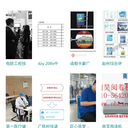
电联工程技
dzy 208x中
成都卡蒙广
如何综合评
术 国内外
间继电器产
告 多维技
估工业设备
市场全覆盖
品图片及生
术服务与立
采购 价
的技术服务
产厂家信息
体视觉研发
格、厂家、
网络
——上海上
专家
图片与技术
继科技
服务的全方
位考量
第一医疗健
广联科技递
匠心筑梦，
南昊阅读机