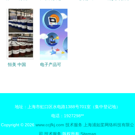
康服务集团
表港交所
质量先行
专业技术引
中医适宜技
技术服务主
——记三河
领销量，一
术精品课程
业凸显，行
市一位荣获
站式解决考
正式上线，
业高度分散
2020年河
试全流程需
以技术服务
与供应商依
北省政府质
求
引领健康新
赖并存
量奖的企业
风尚
家
恒美 中国
电子产品可
石化三十载
靠性测试全
品牌磨砺，
解析 关键
迎新时代而
测试项目与
今迈步从头
专业服务机
地址：上海市虹口区水电路1388号701室（集中登记地）
越——专访
构指南
电话：1927298**
濮阳市恒美
Copyright © 2026
www.ccjfkj.com
技术服务
上海浦如桨网络科技有限公
科技油脂董
司
技术服务
版权所有
Sitemap